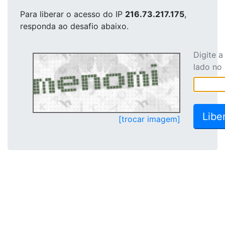
Para liberar o acesso
do IP
216.73.217.175
,
responda ao desafio abaixo.
Digite 
lado no
[trocar imagem]