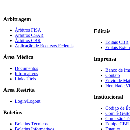
Arbitragem
Árbitros FISA
Editais
Árbitros CSAR
Árbitros CBR
Editais CBR
Aplicação de Recursos Federais
Editais Exter
Área Médica
Imprensa
Documentos
Banco de Im
Informativos
Contato
Links Úteis
Envio de Mat
Identidade Vi
Área Restrita
Institucional
Login/Logout
Código de Ét
Boletins
Comitê Gesto
Comissão Té
Boletins Técnicos
Equipe CBR
Boletins Informativos
Estatuto