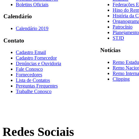
Boletins Oficiais
Federações E
Hino do Re
História da 
Calendário
Organogram
Patrocínio
Calendário 2019
Planejamento
STJD
Contato
Notícias
Cadastro Email
Cadastro Fornecedor
Remo Estadu
Denúncias e Ouvidoria
Remo Nacion
Fale Conosco
Remo Interna
Fornecedores
Clipping
Lista de Contatos
Perguntas Frequentes
Trabalhe Conosco
Redes Sociais