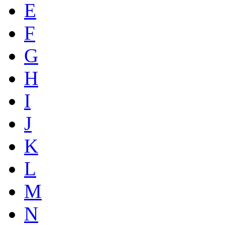
E
F
G
H
I
J
K
L
M
N