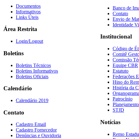
Documentos
Banco de Im
Informativos
Contato
Links Úteis
Envio de Mat
Identidade Vi
Área Restrita
Institucional
Login/Logout
Código de Ét
Boletins
Comitê Gesto
Comissão Té
Boletins Técnicos
Equipe CBR
Boletins Informativos
Estatuto
Boletins Oficiais
Federações E
Hino do Re
História da 
Calendário
Organogram
Patrocínio
Calendário 2019
Planejamento
STJD
Contato
Notícias
Cadastro Email
Cadastro Fornecedor
Remo Estadu
Denúncias e Ouvidoria