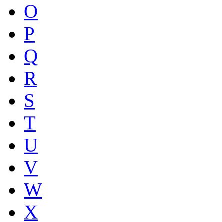
O
P
Q
R
S
T
U
V
W
X