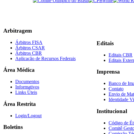
Arbitragem
Árbitros FISA
Editais
Árbitros CSAR
Árbitros CBR
Editais CBR
Aplicação de Recursos Federais
Editais Exter
Área Médica
Imprensa
Documentos
Banco de Im
Informativos
Contato
Links Úteis
Envio de Mat
Identidade Vi
Área Restrita
Institucional
Login/Logout
Código de Ét
Boletins
Comitê Gesto
Comissão Té