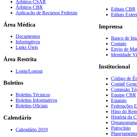
Árbitros CSAR
Árbitros CBR
Editais CBR
Aplicação de Recursos Federais
Editais Exter
Área Médica
Imprensa
Documentos
Banco de Im
Informativos
Contato
Links Úteis
Envio de Mat
Identidade Vi
Área Restrita
Institucional
Login/Logout
Código de Ét
Boletins
Comitê Gesto
Comissão Té
Boletins Técnicos
Equipe CBR
Boletins Informativos
Estatuto
Boletins Oficiais
Federações E
Hino do Re
História da 
Calendário
Organogram
Patrocínio
Calendário 2019
Planejamento