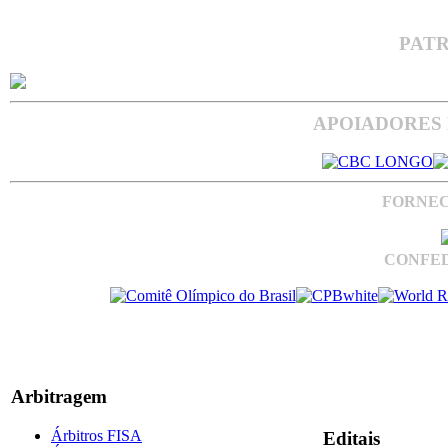
PAT
APOIADORES 
FORNEC
CONFED
Arbitragem
Árbitros FISA
Editais