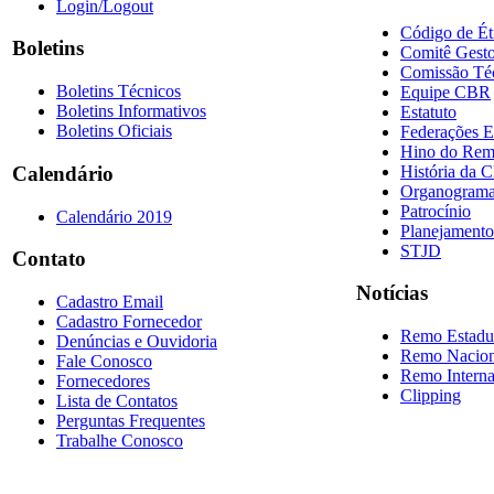
Login/Logout
Código de Ét
Boletins
Comitê Gesto
Comissão Té
Boletins Técnicos
Equipe CBR
Boletins Informativos
Estatuto
Boletins Oficiais
Federações E
Hino do Re
História da 
Calendário
Organogram
Patrocínio
Calendário 2019
Planejamento
STJD
Contato
Notícias
Cadastro Email
Cadastro Fornecedor
Remo Estadu
Denúncias e Ouvidoria
Remo Nacion
Fale Conosco
Remo Interna
Fornecedores
Clipping
Lista de Contatos
Perguntas Frequentes
Trabalhe Conosco