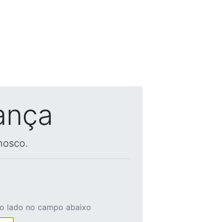
ança
nosco.
ao lado no campo abaixo