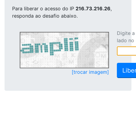
Para liberar o acesso
do IP
216.73.216.26
,
responda ao desafio abaixo.
Digite 
lado no
[trocar imagem]