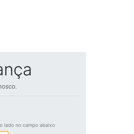
ança
nosco.
ao lado no campo abaixo