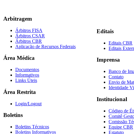
Arbitragem
Árbitros FISA
Editais
Árbitros CSAR
Árbitros CBR
Editais CBR
Aplicação de Recursos Federais
Editais Exter
Área Médica
Imprensa
Documentos
Banco de Im
Informativos
Contato
Links Úteis
Envio de Mat
Identidade Vi
Área Restrita
Institucional
Login/Logout
Código de Ét
Boletins
Comitê Gesto
Comissão Té
Boletins Técnicos
Equipe CBR
Boletins Informativos
Estatuto