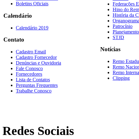
Boletins Oficiais
Federações E
Hino do Re
História da 
Calendário
Organogram
Patrocínio
Calendário 2019
Planejamento
STJD
Contato
Notícias
Cadastro Email
Cadastro Fornecedor
Remo Estadu
Denúncias e Ouvidoria
Remo Nacion
Fale Conosco
Remo Interna
Fornecedores
Clipping
Lista de Contatos
Perguntas Frequentes
Trabalhe Conosco
Redes Sociais