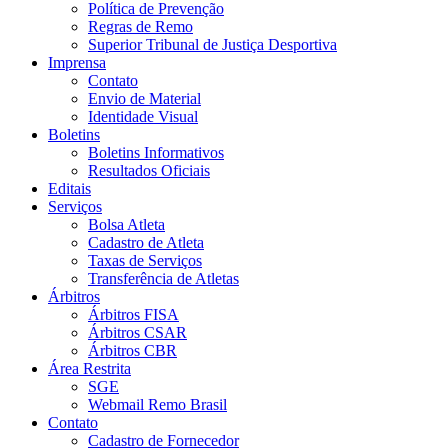
Política de Prevenção
Regras de Remo
Superior Tribunal de Justiça Desportiva
Imprensa
Contato
Envio de Material
Identidade Visual
Boletins
Boletins Informativos
Resultados Oficiais
Editais
Serviços
Bolsa Atleta
Cadastro de Atleta
Taxas de Serviços
Transferência de Atletas
Árbitros
Árbitros FISA
Árbitros CSAR
Árbitros CBR
Área Restrita
SGE
Webmail Remo Brasil
Contato
Cadastro de Fornecedor