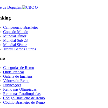
nking
Campeonato Brasileiro
Copa do Mundo
Mundial Júnior
Mundial Sub 23
Mundial Sênior
Troféu Barcos Curtos
mo
Categorias de Remo
Onde Praticar
Galeria de Imagens
Valores do Remo
Publicações
Remo nas Olimpíadas
Remo nas Paralimpíadas
Código Brasileiro de Remo
Código Brasileiro de Remo