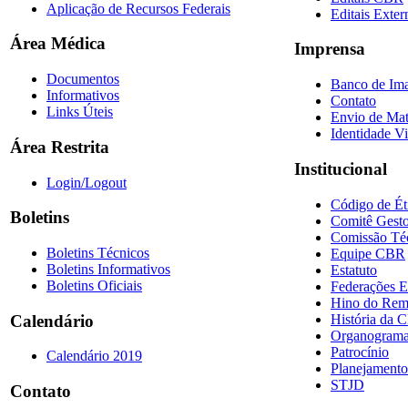
Aplicação de Recursos Federais
Editais Exter
Área Médica
Imprensa
Documentos
Banco de Im
Informativos
Contato
Links Úteis
Envio de Mat
Identidade Vi
Área Restrita
Institucional
Login/Logout
Código de Ét
Boletins
Comitê Gesto
Comissão Té
Boletins Técnicos
Equipe CBR
Boletins Informativos
Estatuto
Boletins Oficiais
Federações E
Hino do Re
História da 
Calendário
Organogram
Patrocínio
Calendário 2019
Planejamento
STJD
Contato