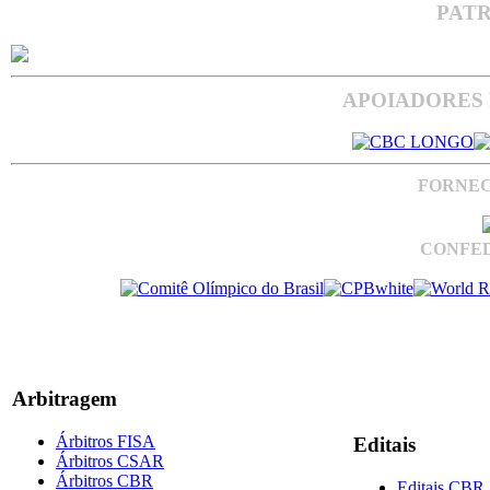
PAT
APOIADORES 
FORNEC
CONFED
Arbitragem
Árbitros FISA
Editais
Árbitros CSAR
Árbitros CBR
Editais CBR