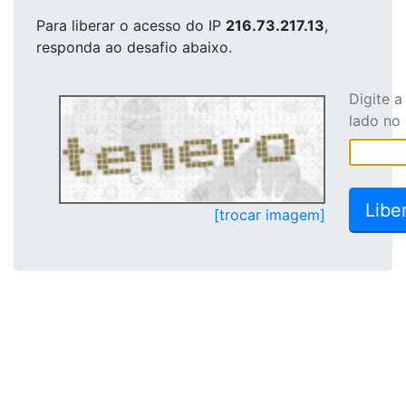
Para liberar o acesso
do IP
216.73.217.13
,
responda ao desafio abaixo.
Digite 
lado no
[trocar imagem]