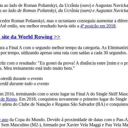
ao lado de Roman Polianskyi, da Ucrânia (ouro) e Augustas Navickas
ncedor Roman Polianskyi, mas o ucraniano conseguiu aumentar a diferen
té então, seu melhor resultado havia sido a
4ª posição em 2018
.
o site da World Rowing >>
para a Final A com o segundo melhor tempo da categoria. As Eliminatóri
o por tempo, utilizando apenas uma raia com saídas a cada 30 segundos
feliz com o resultado: "Eu gostei da prova! A distância entre [mim e 
s. Meu treinamento está indo muito bem."
terdã durante todo o evento
m 2016, terminando com o sexto lugar na Final A do Single Skiff Mas
 de Remo
. Em 2018, conquistou novamente o primeiro lugar do Singl
 atleta do Clube de Natação e Regatas São Salvador (BA) e conquisto
e ano
da Copa do Mundo. Devido à proximidade de datas com o Pan-Ame
is Sem Masculino (M2-), formado por Xavier Vela Maggi e Pau Vela Mag