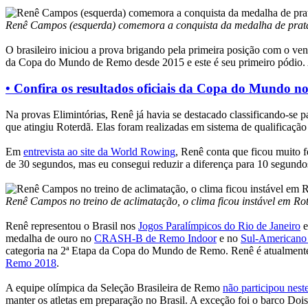
Renê Campos (esquerda) comemora a conquista da medalha de prata 
O brasileiro iniciou a prova brigando pela primeira posição com o ve
da Copa do Mundo de Remo desde 2015 e este é seu primeiro pódio. A
• Confira os resultados oficiais da Copa do Mundo n
Na provas Elimintórias, Renê já havia se destacado classificando-se 
que atingiu Roterdã. Elas foram realizadas em sistema de qualificaçã
Em
entrevista ao site da World Rowing
, Renê conta que ficou muito 
de 30 segundos, mas eu consegui reduzir a diferença para 10 segundo
Renê Campos no treino de aclimatação, o clima ficou instável em Ro
Renê representou o Brasil nos
Jogos Paralímpicos do Rio de Janeiro
e
medalha de ouro no
CRASH-B de Remo Indoor
e no
Sul-Americano
categoria na 2ª Etapa da Copa do Mundo de Remo. Renê é atualmente
Remo 2018
.
A equipe olímpica da Seleção Brasileira de Remo
não participou nest
manter os atletas em preparação no Brasil. A exceção foi o barco Do