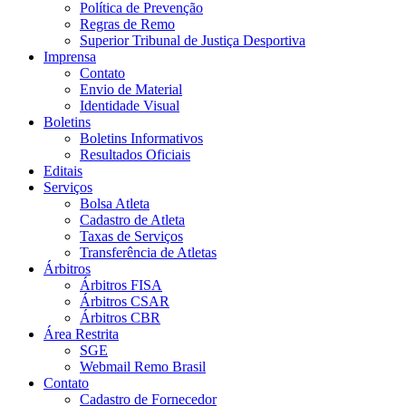
Política de Prevenção
Regras de Remo
Superior Tribunal de Justiça Desportiva
Imprensa
Contato
Envio de Material
Identidade Visual
Boletins
Boletins Informativos
Resultados Oficiais
Editais
Serviços
Bolsa Atleta
Cadastro de Atleta
Taxas de Serviços
Transferência de Atletas
Árbitros
Árbitros FISA
Árbitros CSAR
Árbitros CBR
Área Restrita
SGE
Webmail Remo Brasil
Contato
Cadastro de Fornecedor