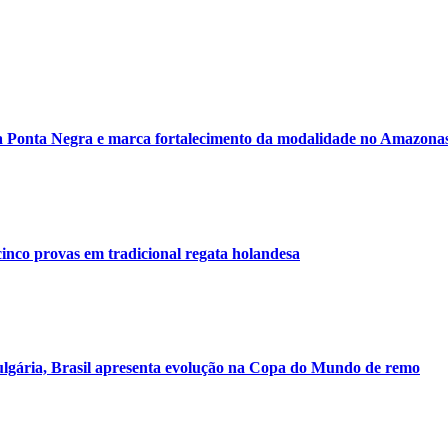
 Ponta Negra e marca fortalecimento da modalidade no Amazona
inco provas em tradicional regata holandesa
ulgária, Brasil apresenta evolução na Copa do Mundo de remo