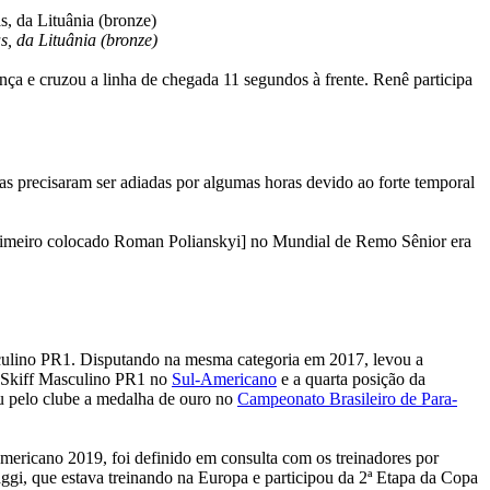
, da Lituânia (bronze)
ça e cruzou a linha de chegada 11 segundos à frente. Renê participa
as precisaram ser adiadas por algumas horas devido ao forte temporal
.
o primeiro colocado Roman Polianskyi] no Mundial de Remo Sênior era
culino PR1. Disputando na mesma categoria em 2017, levou a
e Skiff Masculino PR1 no
Sul-Americano
e a quarta posição da
u pelo clube a medalha de ouro no
Campeonato Brasileiro de Para-
ricano 2019, foi definido em consulta com os treinadores por
gi, que estava treinando na Europa e participou da 2ª Etapa da Copa