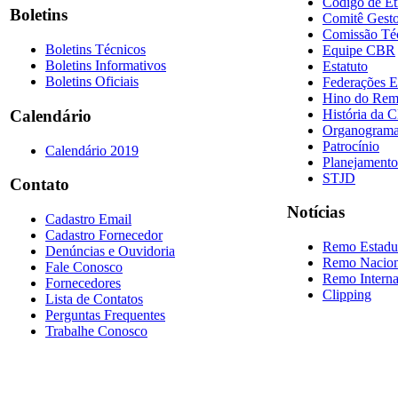
Código de Ét
Boletins
Comitê Gesto
Comissão Té
Boletins Técnicos
Equipe CBR
Boletins Informativos
Estatuto
Boletins Oficiais
Federações E
Hino do Re
História da 
Calendário
Organogram
Patrocínio
Calendário 2019
Planejamento
STJD
Contato
Notícias
Cadastro Email
Cadastro Fornecedor
Remo Estadu
Denúncias e Ouvidoria
Remo Nacion
Fale Conosco
Remo Interna
Fornecedores
Clipping
Lista de Contatos
Perguntas Frequentes
Trabalhe Conosco