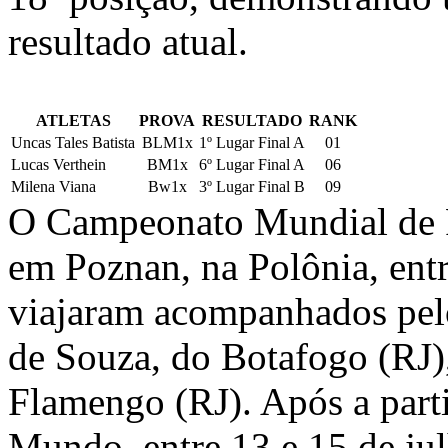
resultado atual.
ATLETAS
PROVA
RESULTADO
RANK
Uncas Tales Batista
BLM1x
1º Lugar Final A
01
Lucas Verthein
BM1x
6º Lugar Final A
06
Milena Viana
Bw1x
3º Lugar Final B
09
O Campeonato Mundial de R
em Poznan, na Polônia, entre
viajaram acompanhados pelo
de Souza, do Botafogo (RJ)
Flamengo (RJ). Após a part
Mundo, entre 13 e 15 de julh