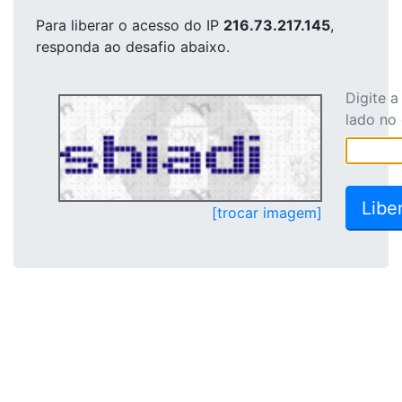
Para liberar o acesso
do IP
216.73.217.145
,
responda ao desafio abaixo.
Digite 
lado no
[trocar imagem]