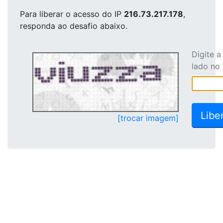
Para liberar o acesso
do IP
216.73.217.178
,
responda ao desafio abaixo.
Digite 
lado no
[trocar imagem]