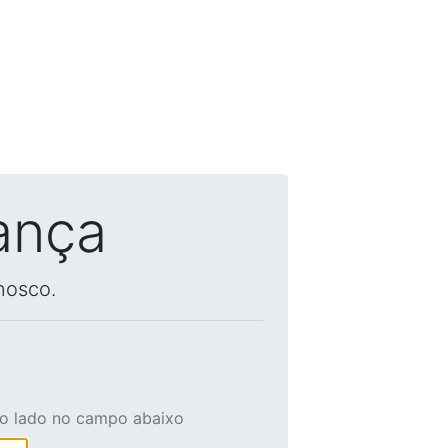
ança
nosco.
ao lado no campo abaixo